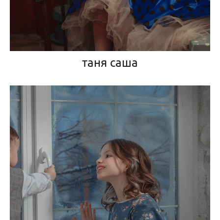
таня саша