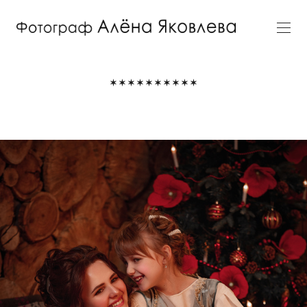
**********