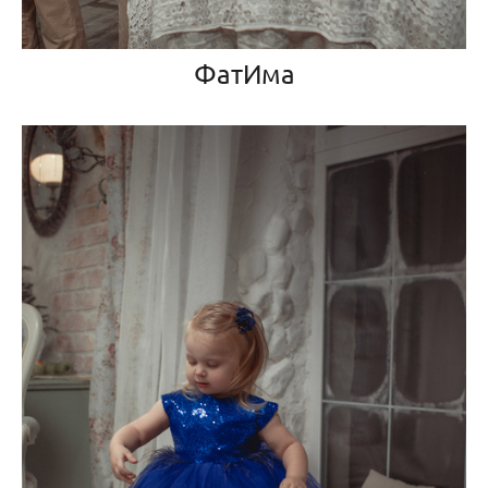
ФатИма