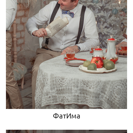
ФатИма