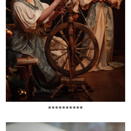
**********