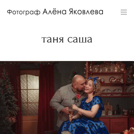
таня саша