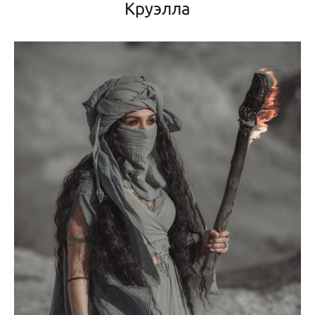
Круэлла