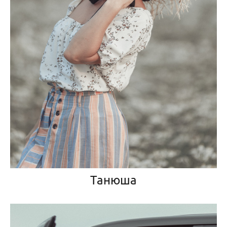
Танюша